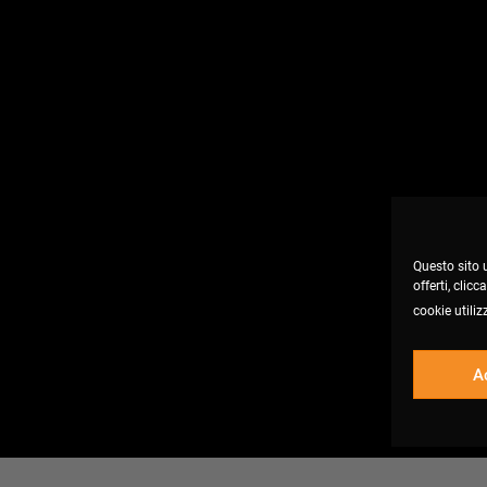
Questo sito u
offerti, clic
cookie utiliz
A