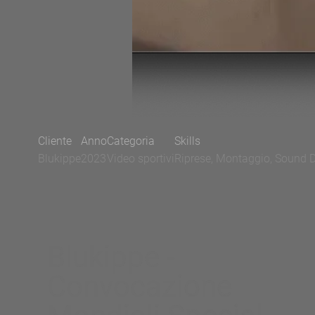
Cliente
Anno
Categoria
Skills
Blukippe
2023
Video sportivi
Riprese, Montaggio, Sound D
Blukippe -
Convocazione