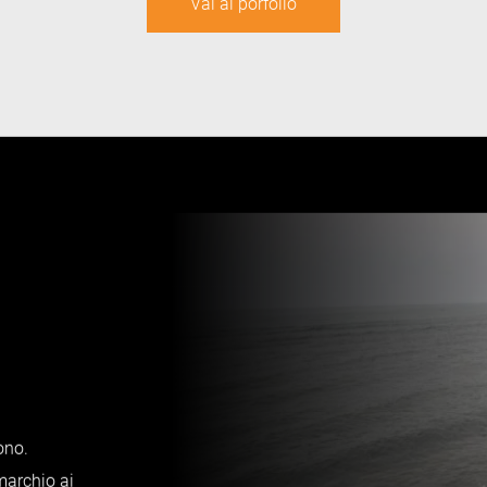
Vai al porfolio
ono.
marchio ai