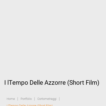
I lTempo Delle Azzorre (Short Film)
|
|
|
Home
Portfolio
Cortometraggi
I lTempo Delle Azzorre (Short Film)