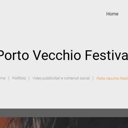
Home
Porto Vecchio Festiva
|
|
|
ome
Portfolio
Video pubblicitari e contenuti social
Porto Vecchio Festi