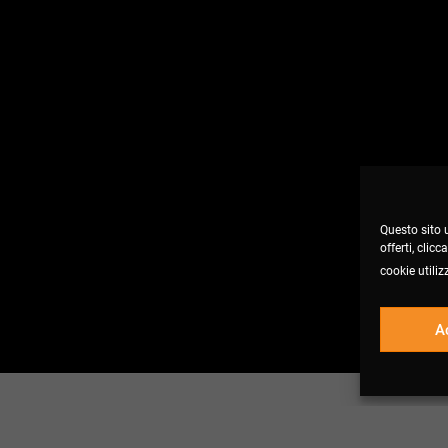
Questo sito u
offerti, clic
cookie utiliz
A