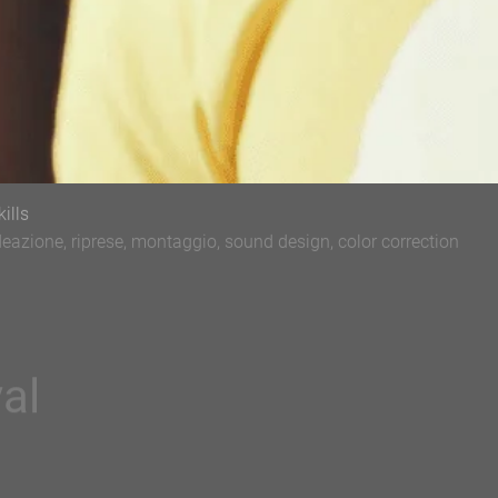
kills
deazione, riprese, montaggio, sound design, color correction
al