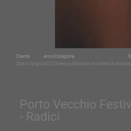
Cliente
Anno
Categoria
S
Ottavo Miglio
2022
Video pubblicitari e contenuti social
I
Porto Vecchio Festiv
- Radici