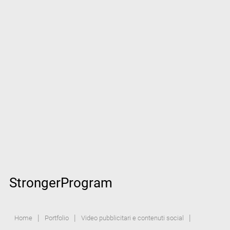
StrongerProgram
|
|
|
Home
Portfolio
Video pubblicitari e contenuti social