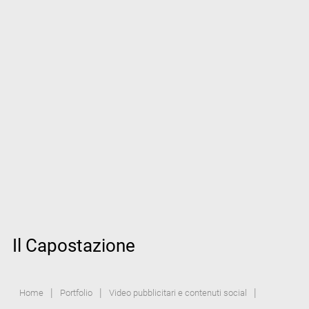
Il Capostazione
|
|
|
Home
Portfolio
Video pubblicitari e contenuti social