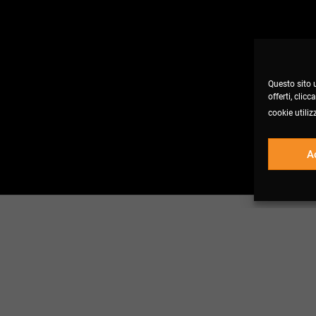
Questo sito u
offerti, clic
cookie utiliz
A