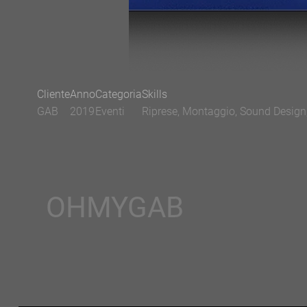
Cliente
Anno
Categoria
Skills
GAB
2019
Eventi
Riprese, Montaggio, Sound Design,
OHMYGAB