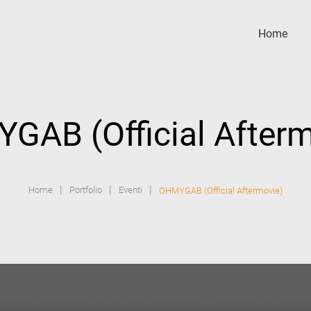
Home
GAB (Official Afterm
|
|
|
Home
Portfolio
Eventi
OHMYGAB (Official Aftermovie)